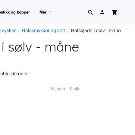
estikk og kopper
Mer
mykker
Halssmykker og sett
Halskjede i sølv - måne
i sølv - måne
cubic zirconia
På lager: 16 stk.