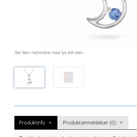
Søt liten halvmåne med lys blå sten
Produktinfo
Produktanmeldelser (0)