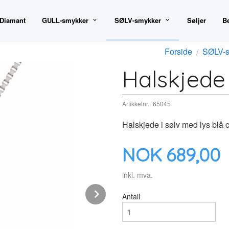
 Diamant
GULL-smykker
SØLV-smykker
Søljer
B
Forside
SØLV-s
Halskjede 
Artikkelnr.:
65045
Halskjede i sølv med lys blå 
Pris
NOK
689,00
inkl. mva.
Next
Antall