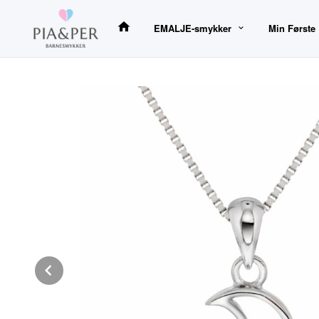
Gå
til
EMALJE-smykker
Min Første
innholdet
Prev