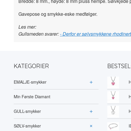
Bredde: 8 mm., høyde: 8 mm pluss hempe. Sølvkjede p
Gavepose og smykke-eske medfølger.
Les mer:
Gullsmeden svarer:
- Derfor er sølvsmykkene rhodiner
KATEGORIER
BESTSE
EMALJE-smykker
H
Min Første Diamant
H
GULL-smykker
H
SØLV-smykker
I