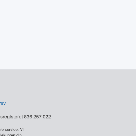
rev
sregisteret 836 257 022
re service. Vi
dlekurven din.