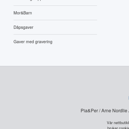
Mor&Barn
Dåpsgaver
Gaver med gravering
Pia&Per / Arne Nordli
Vår nettbutik
bruker cookie