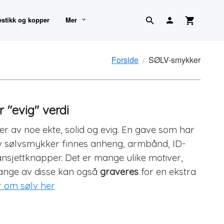
estikk og kopper
Mer
Forside
SØLV-smykker
 "evig" verdi
er av noe ekte, solid og evig. En gave som har
et av sølvsmykker finnes anheng, armbånd, ID-
nsjettknapper. Det er mange ulike motiver,
Mange av disse kan også
graveres
for en ekstra
 om sølv her