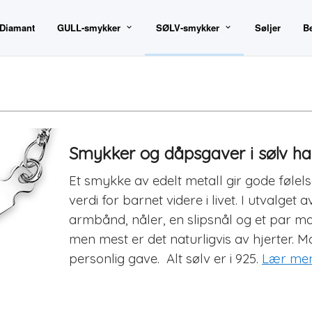
 Diamant
GULL-smykker
SØLV-smykker
Søljer
B
Smykker og dåpsgaver i sølv har
Et smykke av edelt metall gir gode følels
verdi for barnet videre i livet. I utvalg
armbånd, nåler, en slipsnål og et par ma
men mest er det naturligvis av hjerter. 
personlig gave. Alt sølv er i 925.
Lær mer