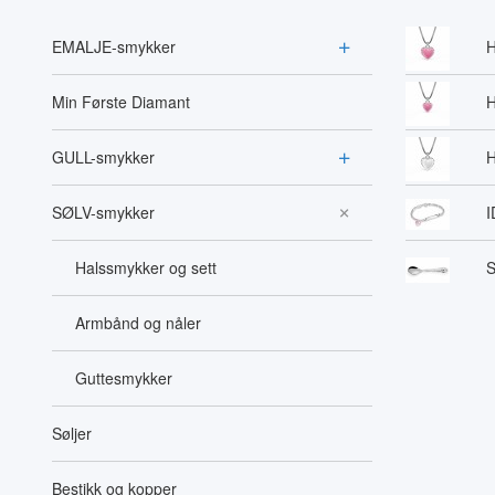
EMALJE-smykker
H
Min Første Diamant
H
GULL-smykker
H
SØLV-smykker
I
Halssmykker og sett
S
Armbånd og nåler
Guttesmykker
Søljer
Bestikk og kopper