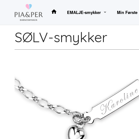
Gå
til
EMALJE-smykker
Min Første
innholdet
SØLV-smykker