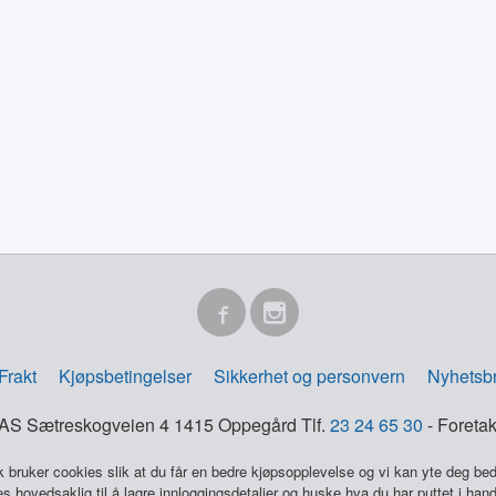
Frakt
Kjøpsbetingelser
Sikkerhet og personvern
Nyhetsb
e AS Sætreskogveien 4 1415 Oppegård Tlf.
23 24 65 30
- Foretak
k bruker cookies slik at du får en bedre kjøpsopplevelse og vi kan yte deg bed
s hovedsaklig til å lagre innloggingsdetaljer og huske hva du har puttet i han