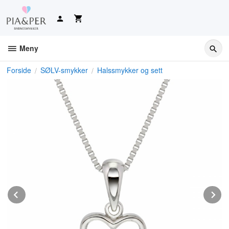
Gå
til
innholdet
Meny
Forside
SØLV-smykker
Halssmykker og sett
Prev
N