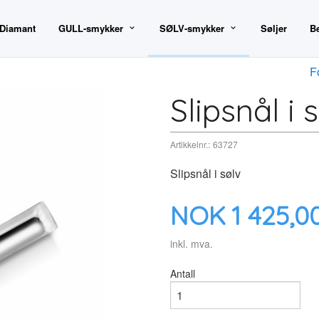
 Diamant
GULL-smykker
SØLV-smykker
Søljer
B
F
Slipsnål i 
Artikkelnr.:
63727
Slipsnål i sølv
Pris
NOK
1 425,0
inkl. mva.
Antall