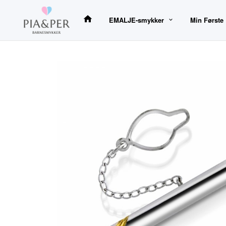
Gå
til
EMALJE-smykker
Min Første
innholdet