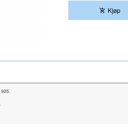
Kjøp
v 925.
.