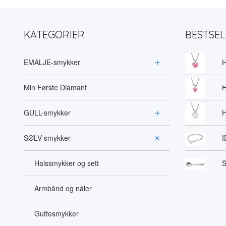
KATEGORIER
BESTSE
EMALJE-smykker
H
Min Første Diamant
H
GULL-smykker
H
SØLV-smykker
I
Halssmykker og sett
S
Armbånd og nåler
Guttesmykker