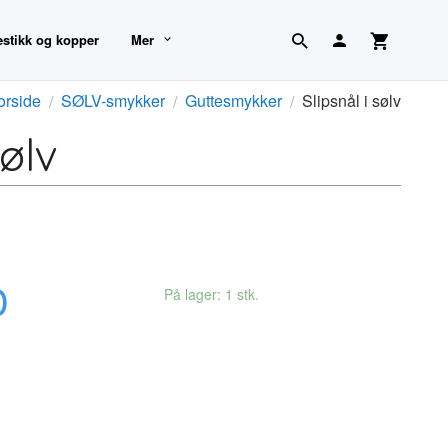
estikk og kopper
Mer
orside
SØLV-smykker
Guttesmykker
Slipsnål i sølv
sølv
0
På lager: 1 stk.