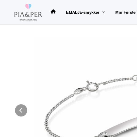
Gå
til
EMALJE-smykker
Min Første
innholdet
Prev