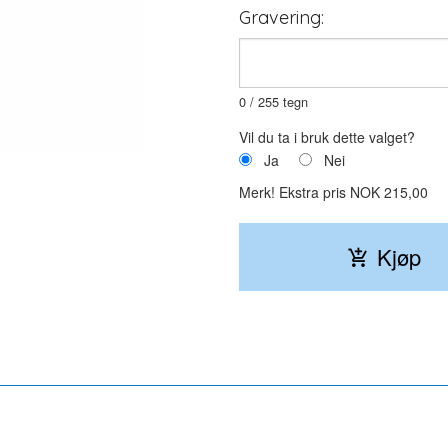
Gravering:
0
/ 255 tegn
Vil du ta i bruk dette valget?
Ja
Nei
Armbåndet kommer i en fin gaveeske
Merk!
Ekstra pris NOK 215,00
Kjøp