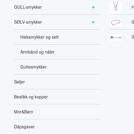
GULL-smykker
H
SØLV-smykker
I
Halssmykker og sett
S
Armbånd og nåler
Guttesmykker
Søljer
Bestikk og kopper
Mor&Barn
Dåpsgaver