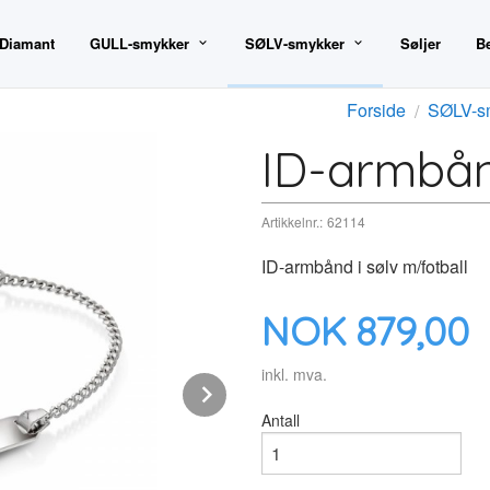
 Diamant
GULL-smykker
SØLV-smykker
Søljer
B
Forside
SØLV-s
ID-armbånd
Artikkelnr.:
62114
ID-armbånd i sølv m/fotball
Pris
NOK
879,00
inkl. mva.
Next
Antall