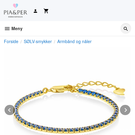
Gå
til
innholdet
Meny
Forside
SØLV-smykker
Armbånd og nåler
Prev
N