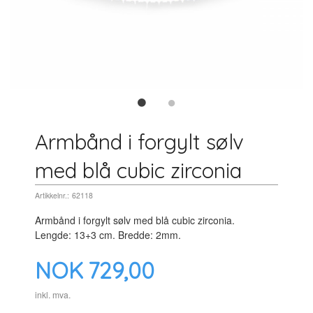
Armbånd i forgylt sølv
med blå cubic zirconia
Artikkelnr.:
62118
Armbånd i forgylt sølv med blå cubic zirconia.
Lengde: 13+3 cm. Bredde: 2mm.
Pris
NOK
729,00
inkl. mva.