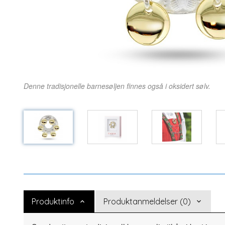
Denne tradisjonelle barnesøljen finnes også i oksidert sølv.
Produktinfo
Produktanmeldelser (0)