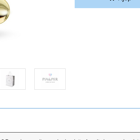
Søljen leveres i denne fine søljeesken