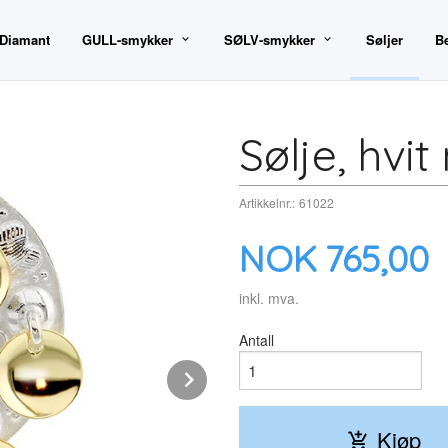
 Diamant
GULL-smykker
SØLV-smykker
Søljer
B
Sølje, hvit
Artikkelnr.:
61022
Pris
NOK
765,00
inkl. mva.
Antall
Next
Kjøp