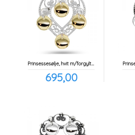
Prinsessesølje, hvit m/forgylte løv
Prins
Pris
695,00
inkl.
mva.