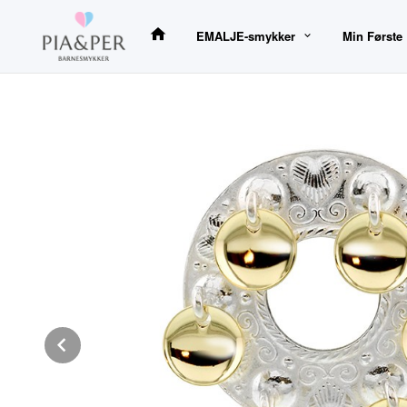
Gå
til
EMALJE-smykker
Min Første
innholdet
Prev