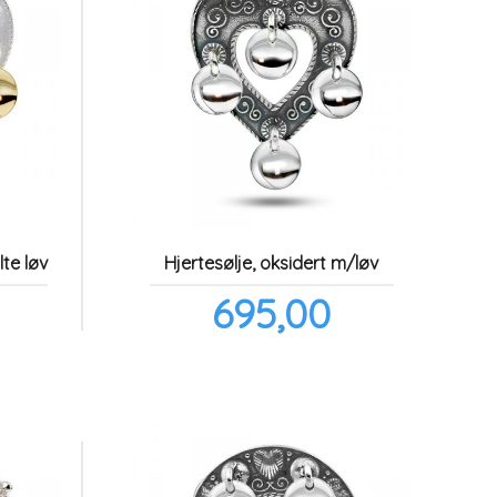
lte løv
Hjertesølje, oksidert m/løv
Pris
695,00
l.
inkl.
va.
mva.