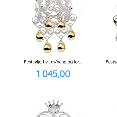
Festsølje, hvit m/heng og forgylte løv
Pris
1 045,00
inkl.
mva.