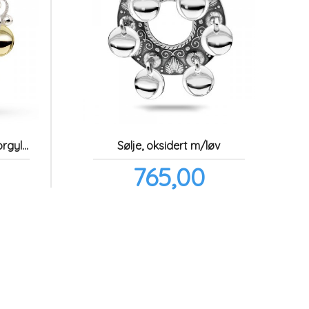
Sølje, hvit rosebunn m/forgylte løv
Sølje, oksidert m/løv
Pris
765,00
l.
inkl.
a.
mva.