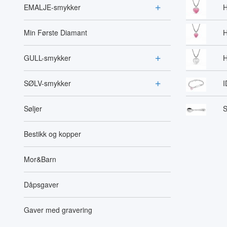
EMALJE-smykker
H
Min Første Diamant
H
GULL-smykker
H
SØLV-smykker
I
Søljer
S
Bestikk og kopper
Mor&Barn
Dåpsgaver
Gaver med gravering