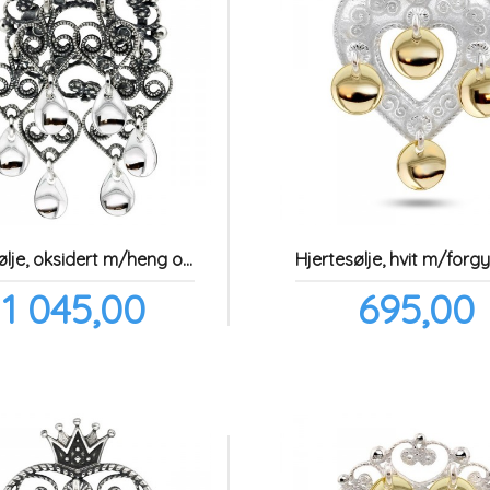
Festsølje, oksidert m/heng og løv
Hjertesølje, hvit m/forgy
Pris
Pris
1 045,00
695,00
inkl.
ink
mva.
m