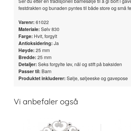
Ser du etter en tradisjonell barnesølje til å gi bort i g
festdrakten og bunaden pyntes til både store og små fei
Varenr:
61022
Materiale:
Sølv 830
Farge:
Hvit, forgylt
Antioksidering:
Ja
Høyde:
25 mm
Bredde:
25 mm
Detaljer:
Seks forgylte løv, nål og stift på baksiden
Passer til:
Barn
Produktet inkluderer:
Sølje, søljeeske og gavepose
Vi anbefaler også