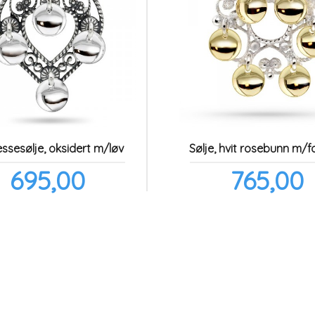
essesølje, oksidert m/løv
Pris
Pris
695,00
765,00
inkl.
ink
mva.
mv