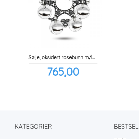
Sølje, oksidert rosebunn m/løv
Pris
765,00
inkl.
mva.
KATEGORIER
BESTSE