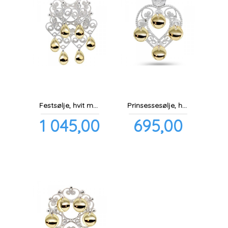
Festsølje, hvit m/heng og forgylte løv
Prinsessesølje, hvit m/forgylte løv
Pris
Pris
1 045,00
695,00
inkl.
inkl.
mva.
mva.