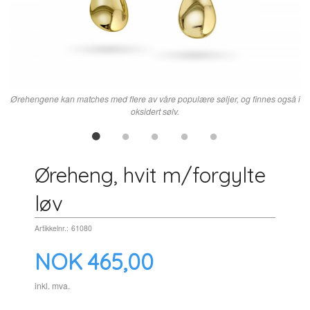
Ørehengene kan matches med flere av våre populære søljer, og finnes også i
oksidert sølv.
Øreheng, hvit m/forgylte
løv
Artikkelnr.:
61080
Pris
NOK
465,00
inkl. mva.