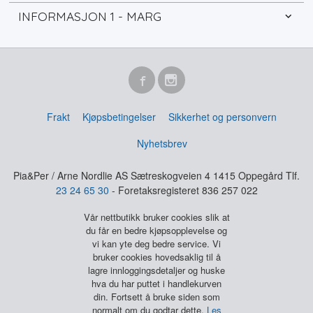
INFORMASJON 1 - MARG
Frakt
Kjøpsbetingelser
Sikkerhet og personvern
Nyhetsbrev
Pia&Per / Arne Nordlie AS Sætreskogveien 4 1415 Oppegård Tlf.
23 24 65 30
- Foretaksregisteret 836 257 022
Vår nettbutikk bruker cookies slik at
du får en bedre kjøpsopplevelse og
vi kan yte deg bedre service. Vi
bruker cookies hovedsaklig til å
lagre innloggingsdetaljer og huske
hva du har puttet i handlekurven
din. Fortsett å bruke siden som
normalt om du godtar dette.
Les