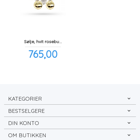
Sølje, hvit rosebunn m/forgylte løv
Pris
765,00
inkl.
mva.
KATEGORIER
BESTSELGERE
DIN KONTO
OM BUTIKKEN