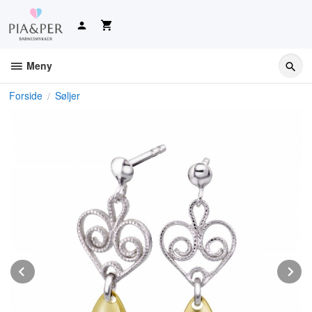
Gå
til
innholdet
Meny
Forside
Søljer
Prev
N