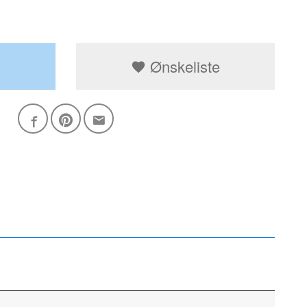
Ønskeliste
Gaveposen s