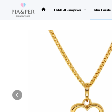
Gå
til
EMALJE-smykker
Min Første
innholdet
Prev