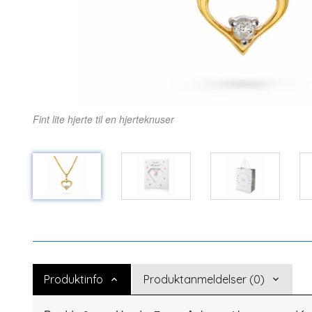
Fint lite hjerte til en hjerteknuser
Produktinfo
Produktanmeldelser (0)