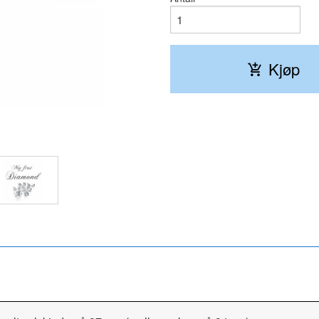
Kjøp
Smykket kommer i en fin gaveeske.