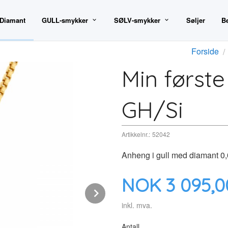
 Diamant
GULL-smykker
SØLV-smykker
Søljer
B
Forside
Min først
GH/Si
Artikkelnr.:
52042
Anheng i gull med diamant 0,
Pris
NOK
3 095,0
Next
inkl. mva.
Antall