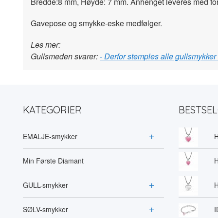
Bredde:8 mm, Høyde: 7 mm. Anhenget leveres med forg
Gavepose og smykke-eske medfølger.
Les mer:
Gullsmeden svarer:
- Derfor stemples alle gullsmykker
KATEGORIER
BESTSE
EMALJE-smykker
H
Min Første Diamant
H
GULL-smykker
H
SØLV-smykker
I