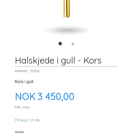
Halskjede i gull - Kors
Artikkelnr.:
52020
Kors i gull.
Pris
NOK
3 450,00
inkl. mva.
På lager: 20 stk.
Antall