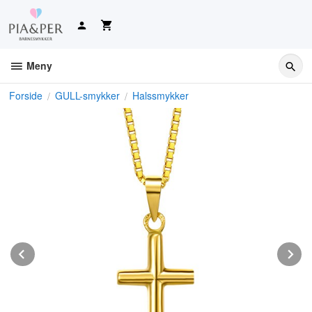
Gå
til
innholdet
Meny
Forside
GULL-smykker
Halssmykker
Prev
N