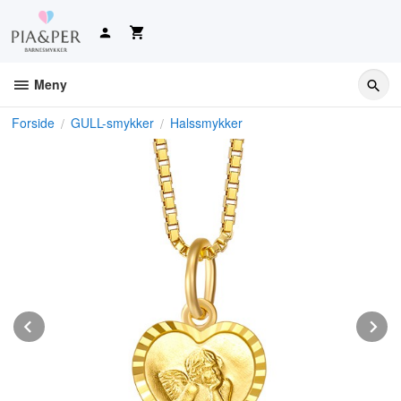
Gå
til
innholdet
Meny
Forside
GULL-smykker
Halssmykker
Prev
N