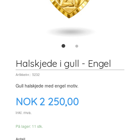
Halskjede i gull - Engel
Artikkelnr.:
5232
Gull halskjede med engel motiv.
Pris
NOK
2 250,00
inkl. mva.
På lager: 11 stk.
Antall