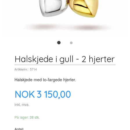
Halskjede i gull - 2 hjerter
Artikkelnr.:
5714
Halskjede med to-fargede hjerter.
Pris
NOK
3 150,00
inkl. mva.
På lager: 38 stk.
Antall