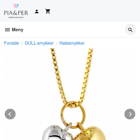
Gå
til
innholdet
Meny
Forside
GULL-smykker
Halssmykker
Prev
N