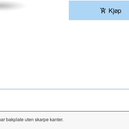
Kjøp
Ørepynten kommer i en fin gaveeske.
har bakplate uten skarpe kanter.