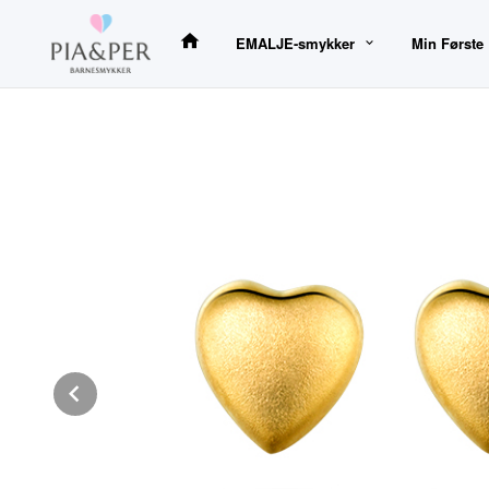
Gå
til
EMALJE-smykker
Min Første
innholdet
Prev