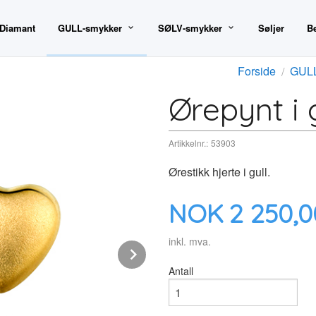
 Diamant
GULL-smykker
SØLV-smykker
Søljer
B
Forside
GULL
Ørepynt i g
Artikkelnr.:
53903
Ørestikk hjerte i gull.
Pris
NOK
2 250,0
inkl. mva.
Next
Antall