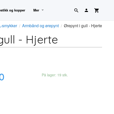
estikk og kopper
Mer
-smykker
Armbånd og ørepynt
Ørepynt i gull - Hjerte
ull - Hjerte
0
På lager: 19 stk.