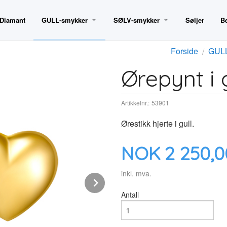
 Diamant
GULL-smykker
SØLV-smykker
Søljer
B
Forside
GULL
Ørepynt i g
Artikkelnr.:
53901
Ørestikk hjerte i gull.
Pris
NOK
2 250,0
inkl. mva.
Next
Antall