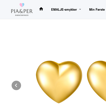
Gå
til
EMALJE-smykker
Min Første
innholdet
Prev