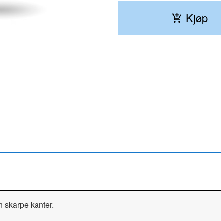
Kjøp
Ørepynten kommer i en fin gaveeske.
n skarpe kanter.