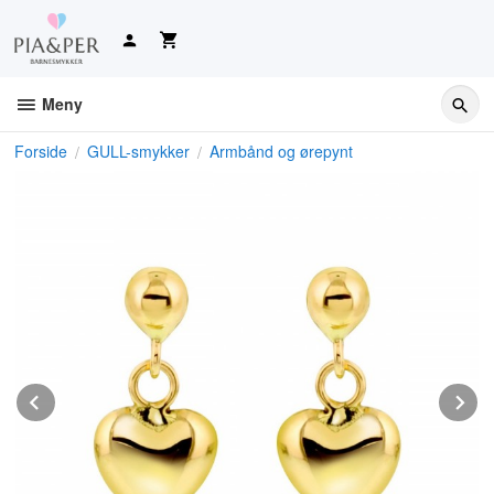
Gå
til
innholdet
Meny
Forside
GULL-smykker
Armbånd og ørepynt
Prev
N