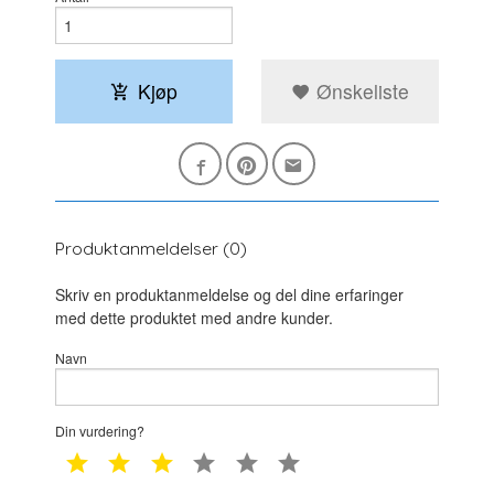
Kjøp
Ønskeliste
Produktanmeldelser (0)
Skriv en produktanmeldelse og del dine erfaringer
med dette produktet med andre kunder.
Navn
Din vurdering?
1 star
2 star
3 star
4 star
5 star
6 star