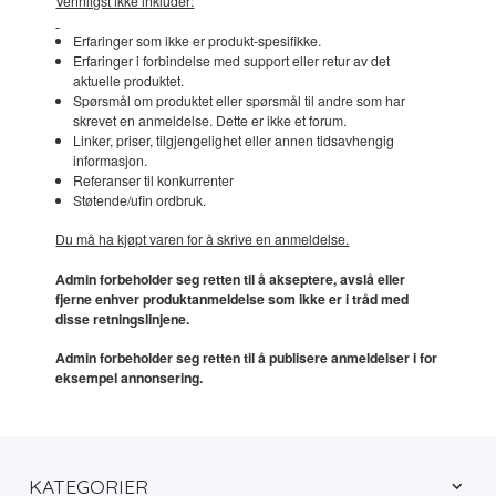
Vennligst ikke inkluder:
Erfaringer som ikke er produkt-spesifikke.
Erfaringer i forbindelse med support eller retur av det
aktuelle produktet.
Spørsmål om produktet eller spørsmål til andre som har
skrevet en anmeldelse. Dette er ikke et forum.
Linker, priser, tilgjengelighet eller annen tidsavhengig
informasjon.
Referanser til konkurrenter
Støtende/ufin ordbruk.
Du må ha kjøpt varen for å skrive en anmeldelse.
Admin forbeholder seg retten til å akseptere, avslå eller
fjerne enhver produktanmeldelse som ikke er i tråd med
disse retningslinjene.
Admin forbeholder seg retten til å publisere anmeldelser i for
eksempel annonsering.
KATEGORIER