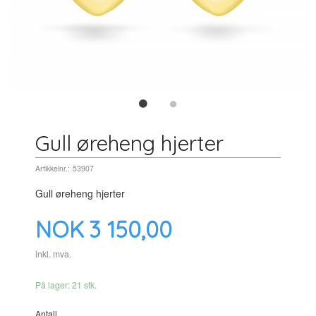
Gull øreheng hjerter
Artikkelnr.:
53907
Gull øreheng hjerter
Pris
NOK
3 150,00
inkl. mva.
På lager: 21 stk.
Antall