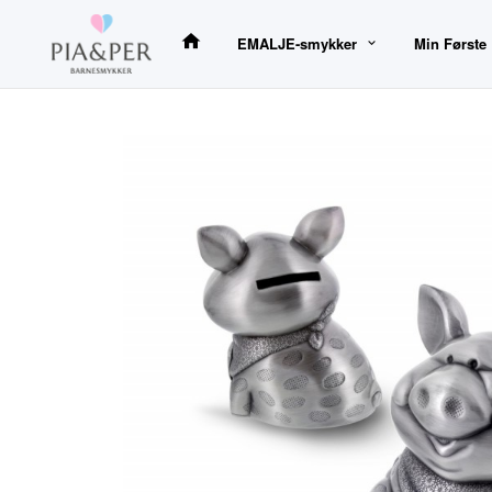
Gå
til
EMALJE-smykker
Min Første
innholdet