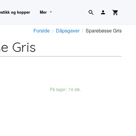
estikk og kopper
Mer
Forside
Dåpsgaver
Sparebøsse Gris
e Gris
På lager: 74 stk.