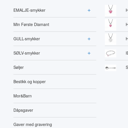
EMALJE-smykker
H
Min Første Diamant
H
GULL-smykker
H
SØLV-smykker
I
Søljer
S
Bestikk og kopper
Mor&Barn
Dåpsgaver
Gaver med gravering