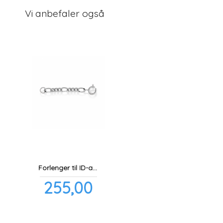
Vi anbefaler også
Forlenger til ID-armbånd 3,7 cm
Pris
255,00
inkl.
mva.