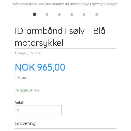
Vår motorsykkel har fine detaljer og glassemalje i nydelig blåfarge.
ID-armbånd i sølv - Blå
motorsykkel
Artikkelnr.:
775512
Pris
NOK
965,00
inkl. mva.
På lager: 94 stk.
Antall
Gravering