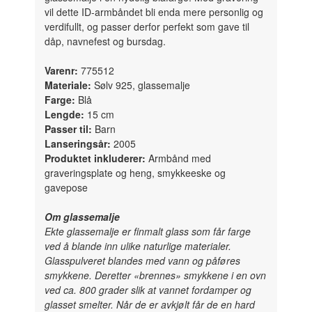
vil dette ID-armbåndet bli enda mere personlig og
verdifullt, og passer derfor perfekt som gave til
dåp, navnefest og bursdag.
Varenr:
775512
Materiale:
Sølv 925, glassemalje
Farge:
Blå
Lengde:
15 cm
Passer til:
Barn
Lanseringsår:
2005
Produktet inkluderer:
Armbånd med
graveringsplate og heng, smykkeeske og
gavepose
Om glassemalje
Ekte glassemalje er finmalt glass som får farge
ved å blande inn ulike naturlige materialer.
Glasspulveret blandes med vann og påføres
smykkene. Deretter «brennes» smykkene i en ovn
ved ca. 800 grader slik at vannet fordamper og
glasset smelter. Når de er avkjølt får de en hard