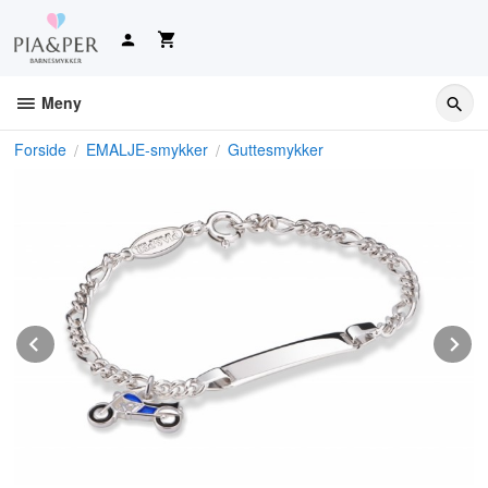
Gå
til
innholdet
Meny
Forside
EMALJE-smykker
Guttesmykker
Prev
N