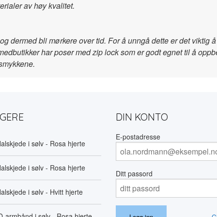
ialer av høy kvalitet.
og dermed bli mørkere over tid. For å unngå dette er det viktig
lsmedbutikker har poser med zip lock som er godt egnet til å opp
l smykkene.
LGERE
DIN KONTO
E-postadresse
alskjede i sølv - Rosa hjerte
alskjede i sølv - Rosa hjerte
Ditt passord
alskjede i sølv - Hvitt hjerte
D-armbånd i sølv - Rosa hjerte
G