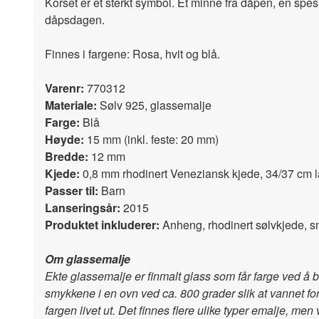
Korset er et sterkt symbol. Et minne fra dåpen, en spesi
dåpsdagen.
Finnes i fargene: Rosa, hvit og blå.
Varenr:
770312
Materiale:
Sølv 925, glassemalje
Farge:
Blå
Høyde:
15 mm (inkl. feste: 20 mm)
Bredde:
12 mm
Kjede:
0,8 mm rhodinert Veneziansk kjede, 34/37 cm l
Passer til:
Barn
Lanseringsår:
2015
Produktet inkluderer:
Anheng, rhodinert sølvkjede,
Om glassemalje
Ekte glassemalje er finmalt glass som får farge ved å
smykkene i en ovn ved ca. 800 grader slik at vannet fo
fargen livet ut. Det finnes flere ulike typer emalje, m