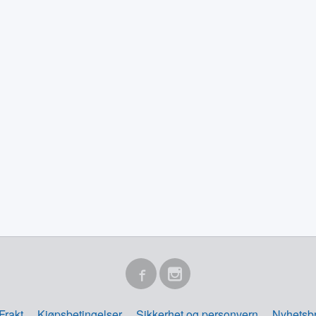
Frakt
Kjøpsbetingelser
Sikkerhet og personvern
Nyhetsb