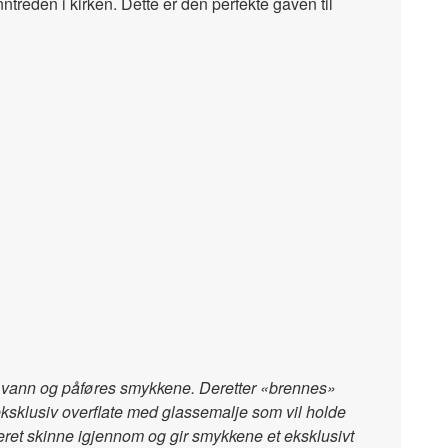
ntreden i kirken. Dette er den perfekte gaven til
ed vann og påføres smykkene. Deretter «brennes»
 eksklusiv overflate med glassemalje som vil holde
steret skinne igjennom og gir smykkene et eksklusivt