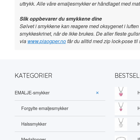
uttrykk. Alle våre emaljesmykker er håndlaget med mater
Slik oppbevarer du smykkene dine
Sølvet i smykkene kan reagere med oksygenet i luften 
smykkeskrinet, når de ikke brukes. De aller fleste gul
via
www.piaogper.no
får du alltid med zip lock-pose ti
KATEGORIER
BESTSE
EMALJE-smykker
H
Forgylte emaljesmykker
H
Halssmykker
H
Medaljonger
I