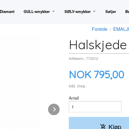
 Diamant
GULL-smykker
SØLV-smykker
Søljer
B
Forside
EMALJE
Halskjede i
Artikkelnr.:
770312
Pris
NOK
795,00
inkl. mva.
Antall
Next
Kjøp