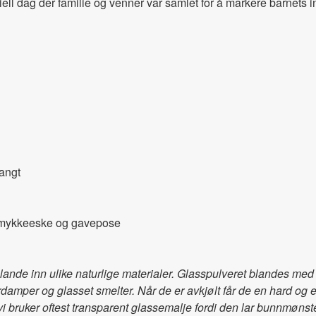
ell dag der familie og venner var samlet for å markere barnets in
angt
 smykkeeske og gavepose
 blande inn ulike naturlige materialer. Glasspulveret blandes m
rdamper og glasset smelter. Når de er avkjølt får de en hard og
en vi bruker oftest transparent glassemalje fordi den lar bunnmøn