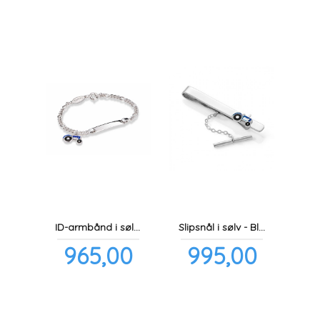
ID-armbånd i sølv - Blå traktor
Slipsnål i sølv - Blå traktor
Pris
Pris
965,00
995,00
inkl.
inkl.
mva.
mva.