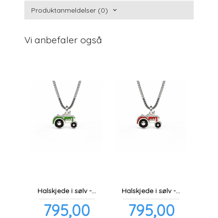
Produktanmeldelser (0)
Vi anbefaler også
Halskjede i sølv - Grønn traktor
Halskjede i sølv - Rød traktor
Pris
Pris
795,00
795,00
inkl.
inkl.
mva.
mva.