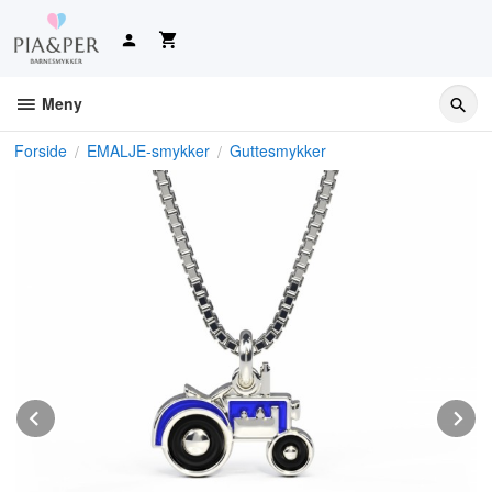
Gå
til
innholdet
Meny
Forside
EMALJE-smykker
Guttesmykker
Prev
N