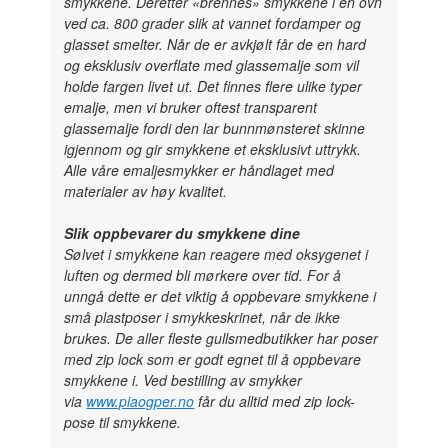
smykkene. Deretter «brennes» smykkene i en ovn
ved ca. 800 grader slik at vannet fordamper og
glasset smelter. Når de er avkjølt får de en hard
og eksklusiv overflate med glassemalje som vil
holde fargen livet ut. Det finnes flere ulike typer
emalje, men vi bruker oftest transparent
glassemalje fordi den lar bunnmønsteret skinne
igjennom og gir smykkene et eksklusivt uttrykk.
Alle våre emaljesmykker er håndlaget med
materialer av høy kvalitet.
Slik oppbevarer du smykkene dine
Sølvet i smykkene kan reagere med oksygenet i
luften og dermed bli mørkere over tid. For å
unngå dette er det viktig å oppbevare smykkene i
små plastposer i smykkeskrinet, når de ikke
brukes. De aller fleste gullsmedbutikker har poser
med zip lock som er godt egnet til å oppbevare
smykkene i. Ved bestilling av smykker
via
www.piaogper.no
får du alltid med zip lock-
pose til smykkene.