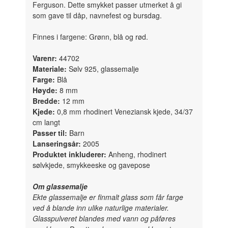
Ferguson. Dette smykket passer utmerket å gi
som gave til dåp, navnefest og bursdag.
Finnes i fargene: Grønn, blå og rød.
Varenr:
44702
Materiale:
Sølv 925, glassemalje
Farge:
Blå
Høyde:
8 mm
Bredde:
12 mm
Kjede:
0,8 mm rhodinert Veneziansk kjede, 34/37
cm langt
Passer til:
Barn
Lanseringsår:
2005
Produktet inkluderer:
Anheng, rhodinert
sølvkjede, smykkeeske og gavepose
Om glassemalje
Ekte glassemalje er finmalt glass som får farge
ved å blande inn ulike naturlige materialer.
Glasspulveret blandes med vann og påføres