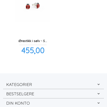
Ørestikk i sølv - Små røde marihøner
Pris
455,00
inkl.
mva.
KATEGORIER
BESTSELGERE
DIN KONTO