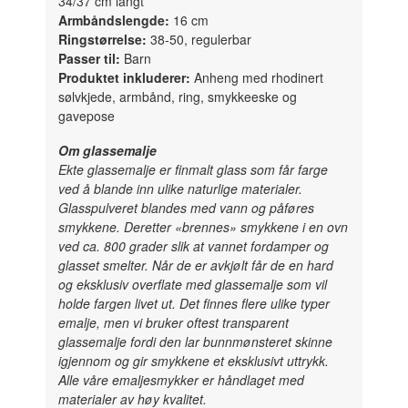
34/37 cm langt
Armbåndslengde:
16 cm
Ringstørrelse:
38-50, regulerbar
Passer til:
Barn
Produktet inkluderer:
Anheng med rhodinert
sølvkjede, armbånd, ring, smykkeeske og
gavepose
Om glassemalje
Ekte glassemalje er finmalt glass som får farge
ved å blande inn ulike naturlige materialer.
Glasspulveret blandes med vann og påføres
smykkene. Deretter «brennes» smykkene i en ovn
ved ca. 800 grader slik at vannet fordamper og
glasset smelter. Når de er avkjølt får de en hard
og eksklusiv overflate med glassemalje som vil
holde fargen livet ut. Det finnes flere ulike typer
emalje, men vi bruker oftest transparent
glassemalje fordi den lar bunnmønsteret skinne
igjennom og gir smykkene et eksklusivt uttrykk.
Alle våre emaljesmykker er håndlaget med
materialer av høy kvalitet.