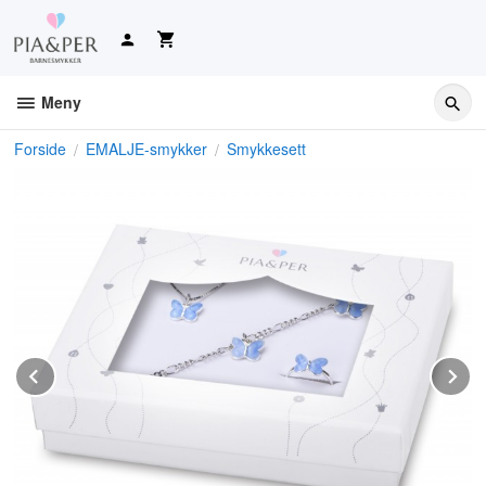
Gå
til
innholdet
Meny
Forside
EMALJE-smykker
Smykkesett
Prev
N