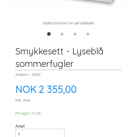
Settet kommer i en søt setteske.
Smykkesett - Lyseblå
sommerfugler
Artikkelnr.:
32902
Pris
NOK
2 355,00
inkl. mva.
På lager: 23 stk.
Antall