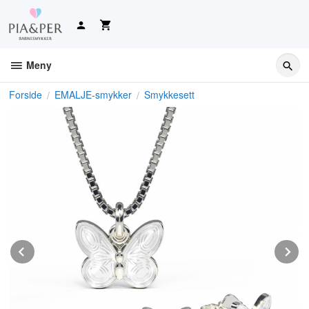
Gå
til
innholdet
Meny
Forside
EMALJE-smykker
Smykkesett
Prev
N