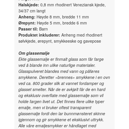
Halskjede:
0,8 mm rhodinert Veneziansk kjede,
34/37 cm langt
Anheng:
Høyde 8 mm, bredde 11 mm
Ørepynt:
Høyde 5 mm, bredde 6 mm
Passer til:
Barn
Produktet inkluderer:
Anheng med rhodinert
sølvkjede, ørepynt, smykkeeske og gavepose
Om glassemalje
Ekte glassemalje er finmalt glass som får farge
ved å blande inn ulike naturlige materialer.
Glasspulveret blandes med vann og påføres
smykkene. Deretter «brennes» smykkene i en ovn
ved ca. 800 grader slik at vannet fordamper og
glasset smelter. Når de er avkjølt får de en hard
og eksklusiv overflate med glassemalje som vil
holde fargen livet ut. Det finnes flere ulike typer
emalje, men vi bruker oftest transparent
glassemalje fordi den lar bunnmønsteret skinne
igjennom og gir smykkene et eksklusivt uttrykk.
Alle våre emaljesmykker er håndlaget med