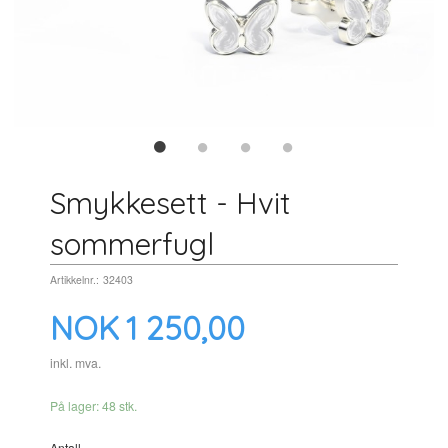
Smykkesett - Hvit
sommerfugl
Artikkelnr.:
32403
Pris
NOK
1 250,00
inkl. mva.
På lager: 48 stk.
Antall