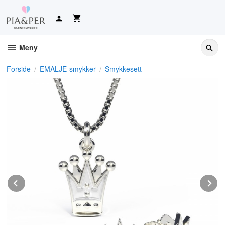
Gå
til
innholdet
Meny
Forside
EMALJE-smykker
Smykkesett
Prev
N