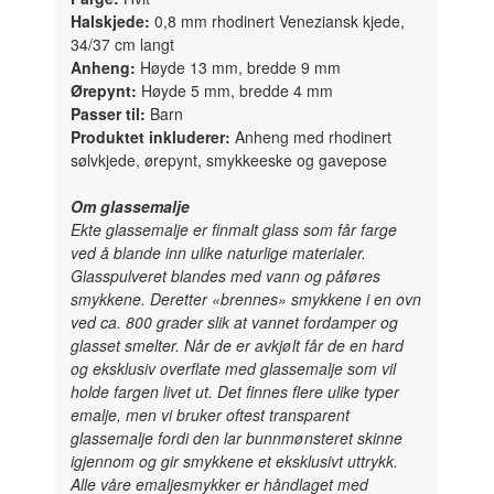
Halskjede:
0,8 mm rhodinert Veneziansk kjede,
34/37 cm langt
Anheng:
Høyde 13 mm, bredde 9 mm
Ørepynt:
Høyde 5 mm, bredde 4 mm
Passer til:
Barn
Produktet inkluderer:
Anheng med rhodinert
sølvkjede, ørepynt, smykkeeske og gavepose
Om glassemalje
Ekte glassemalje er finmalt glass som får farge
ved å blande inn ulike naturlige materialer.
Glasspulveret blandes med vann og påføres
smykkene. Deretter «brennes» smykkene i en ovn
ved ca. 800 grader slik at vannet fordamper og
glasset smelter. Når de er avkjølt får de en hard
og eksklusiv overflate med glassemalje som vil
holde fargen livet ut. Det finnes flere ulike typer
emalje, men vi bruker oftest transparent
glassemalje fordi den lar bunnmønsteret skinne
igjennom og gir smykkene et eksklusivt uttrykk.
Alle våre emaljesmykker er håndlaget med