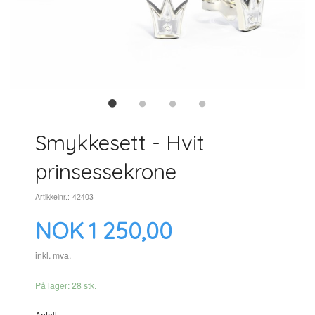
Smykkesett - Hvit
prinsessekrone
Artikkelnr.:
42403
Pris
NOK
1 250,00
inkl. mva.
På lager: 28 stk.
Antall