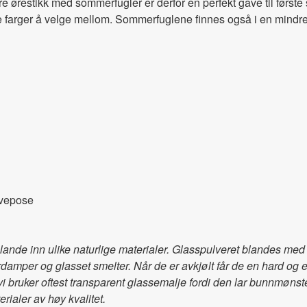
ørestikk med sommerfugler er derfor en perfekt gave til første 
e farger å velge mellom. Sommerfuglene finnes også i en mindre
avepose
 blande inn ulike naturlige materialer. Glasspulveret blandes m
rdamper og glasset smelter. Når de er avkjølt får de en hard og
en vi bruker oftest transparent glassemalje fordi den lar bunnmøn
ialer av høy kvalitet.