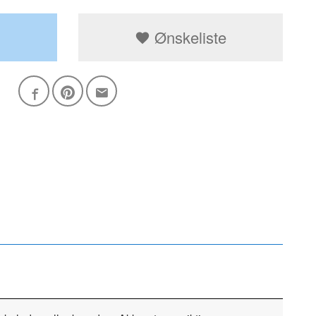
Ønskeliste
Ørepynten k