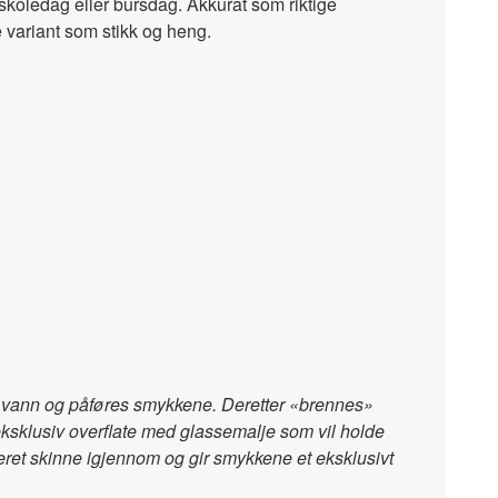
skoledag eller bursdag. Akkurat som riktige
 variant som stikk og heng.
ed vann og påføres smykkene. Deretter «brennes»
 eksklusiv overflate med glassemalje som vil holde
steret skinne igjennom og gir smykkene et eksklusivt