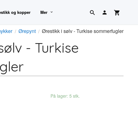
estikk og kopper
Mer
ykker
Ørepynt
Ørestikk i sølv - Turkise sommerfugler
sølv - Turkise
gler
På lager: 5 stk.