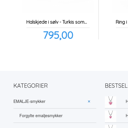
Halskjede i sølv - Turkis sommerfugl
Pris
795,00
inkl.
mva.
KATEGORIER
BESTSE
EMALJE-smykker
H
Forgylte emaljesmykker
H