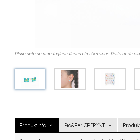
Disse søte sommerfuglene finnes i to størrelser. Dette er de stø
Produktinfo
Pia&Per ØREPYNT
Produk