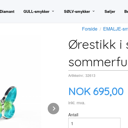
 Diamant
GULL-smykker
SØLV-smykker
Søljer
B
Forside
EMALJE-sm
Ørestikk i 
sommerfu
Artikkelnr.:
32613
Pris
NOK
695,00
inkl. mva.
Next
Antall