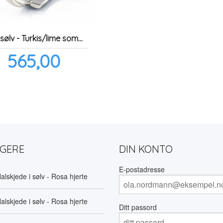
Ring i sølv - Turkis/lime sommerfugl
Pris
565,00
inkl.
mva.
LGERE
DIN KONTO
E-postadresse
alskjede i sølv - Rosa hjerte
alskjede i sølv - Rosa hjerte
Ditt passord