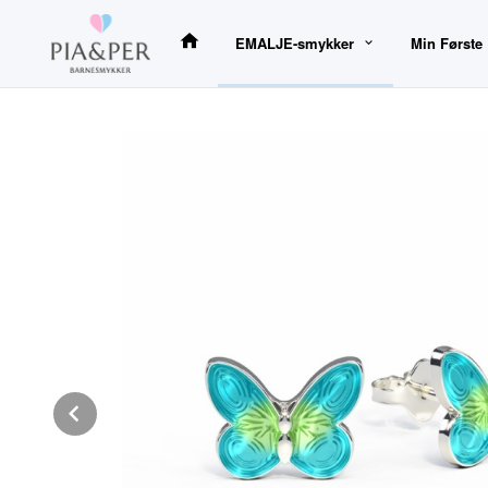
Gå
til
EMALJE-smykker
Min Første
innholdet
Prev