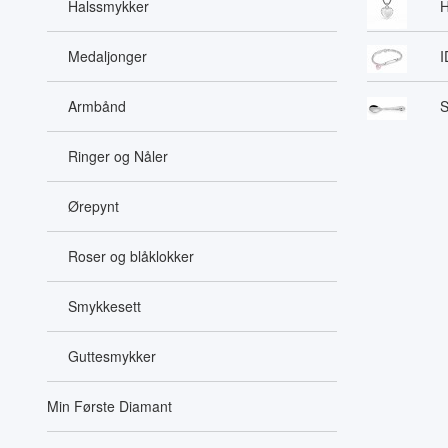
Halssmykker
H
Medaljonger
I
Armbånd
S
Ringer og Nåler
Ørepynt
Roser og blåklokker
Smykkesett
Guttesmykker
Min Første Diamant