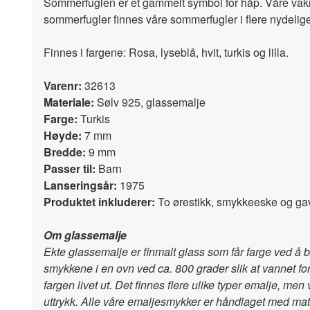
Sommerfuglen er et gammelt symbol for håp. Våre vakre 
sommerfugler finnes våre sommerfugler i flere nydelig
Finnes i fargene: Rosa, lyseblå, hvit, turkis og lilla.
Varenr:
32613
Materiale:
Sølv 925, glassemalje
Farge:
Turkis
Høyde:
7 mm
Bredde:
9 mm
Passer til:
Barn
Lanseringsår:
1975
Produktet inkluderer:
To ørestikk, smykkeeske og g
Om glassemalje
Ekte glassemalje er finmalt glass som får farge ved å
smykkene i en ovn ved ca. 800 grader slik at vannet fo
fargen livet ut. Det finnes flere ulike typer emalje, m
uttrykk. Alle våre emaljesmykker er håndlaget med mater