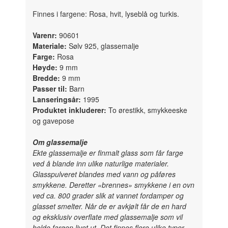
Finnes i fargene: Rosa, hvit, lyseblå og turkis.
Varenr:
90601
Materiale:
Sølv 925, glassemalje
Farge:
Rosa
Høyde:
9 mm
Bredde:
9 mm
Passer til:
Barn
Lanseringsår:
1995
Produktet inkluderer:
To ørestikk, smykkeeske
og gavepose
Om glassemalje
Ekte glassemalje er finmalt glass som får farge
ved å blande inn ulike naturlige materialer.
Glasspulveret blandes med vann og påføres
smykkene. Deretter «brennes» smykkene i en ovn
ved ca. 800 grader slik at vannet fordamper og
glasset smelter. Når de er avkjølt får de en hard
og eksklusiv overflate med glassemalje som vil
holde fargen livet ut. Det finnes flere ulike typer