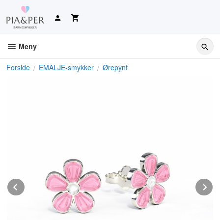
Gå
til
innholdet
Meny
Forside
EMALJE-smykker
Ørepynt
Prev
N