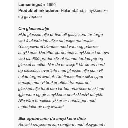
Lanseringsår:
1950
Produktet inkluderer:
Helarmbånd, smykkeeske
og gavepose
Om glassemalje
Ekte glassemalje er finmalt glass som får farge
ved å blande inn ulike naturlige materialer.
Glasspulveret blandes med vann og påføres
smykkene. Deretter «brennes» smykkene i en ovn
ved ca. 800 grader slik at vannet fordamper og
glasset smelter. Når de er avkjølt får de en hard
og eksklusiv overflate med glassemalje som vil
holde fargen livet ut. Det finnes flere ulike typer
emalje, men vi bruker oftest transparent
glassemalje fordi den lar bunnmønsteret skinne
igjennom og gir smykkene et eksklusivt uttrykk.
Alle våre emaljesmykker er håndlaget med
materialer av høy kvalitet.
Slik oppbevarer du smykkene dine
Sølvet i smykkene kan reagere med oksygenet i