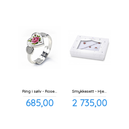
Ring i sølv - Rosemotiv
Smykkesett - Hjerter med rosemotiv
Pris
Pris
685,00
2 735,00
inkl.
mva.
inkl.
mva.