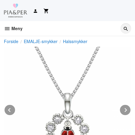
Gå
til
innholdet
Meny
Forside
EMALJE-smykker
Halssmykker
Prev
N