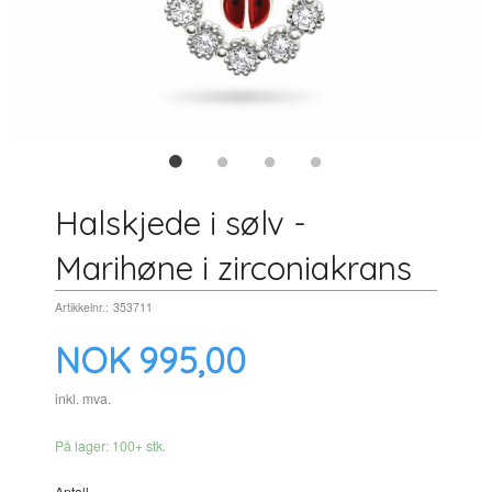
Halskjede i sølv -
Marihøne i zirconiakrans
Artikkelnr.:
353711
Pris
NOK
995,00
inkl. mva.
På lager: 100+ stk.
Antall