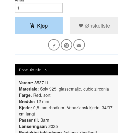
Kjøp
Ønskeliste
Produktinfo
Varenr:
353711
Materiale:
Sølv 925, glassemalje, cubic zirconia
Farge:
Rød, sort
Bredde:
12 mm
Kjede:
0,8 mm rhodinert Veneziansk kjede, 34/37
cm langt
Passer til:
Barn
Lanseringsår:
2025
Produktet inkluderer:
Anheng, rhodinert