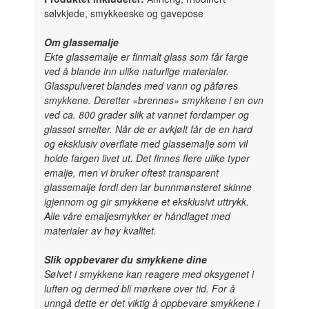
sølvkjede, smykkeeske og gavepose
Om glassemalje
Ekte glassemalje er finmalt glass som får farge
ved å blande inn ulike naturlige materialer.
Glasspulveret blandes med vann og påføres
smykkene. Deretter «brennes» smykkene i en ovn
ved ca. 800 grader slik at vannet fordamper og
glasset smelter. Når de er avkjølt får de en hard
og eksklusiv overflate med glassemalje som vil
holde fargen livet ut. Det finnes flere ulike typer
emalje, men vi bruker oftest transparent
glassemalje fordi den lar bunnmønsteret skinne
igjennom og gir smykkene et eksklusivt uttrykk.
Alle våre emaljesmykker er håndlaget med
materialer av høy kvalitet.
Slik oppbevarer du smykkene dine
Sølvet i smykkene kan reagere med oksygenet i
luften og dermed bli mørkere over tid. For å
unngå dette er det viktig å oppbevare smykkene i