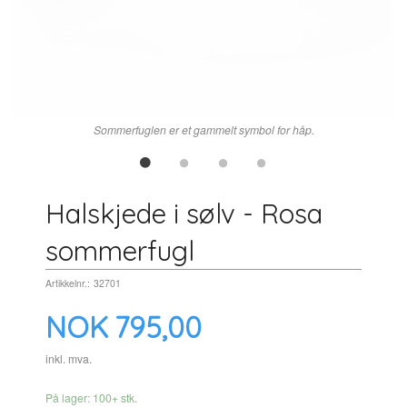
Sommerfuglen er et gammelt symbol for håp.
Halskjede i sølv - Rosa
sommerfugl
Artikkelnr.:
32701
Pris
NOK
795,00
inkl. mva.
På lager: 100+ stk.