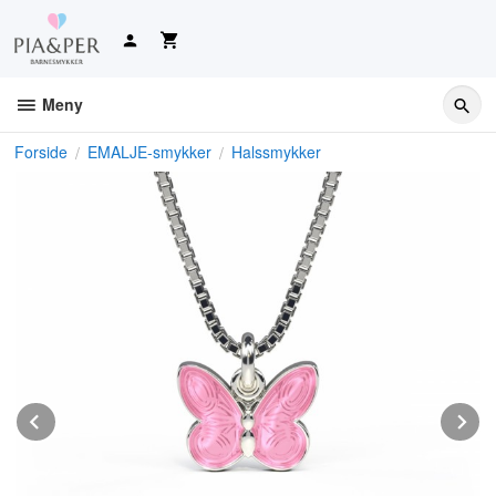
Gå
til
innholdet
Meny
Forside
EMALJE-smykker
Halssmykker
Prev
N