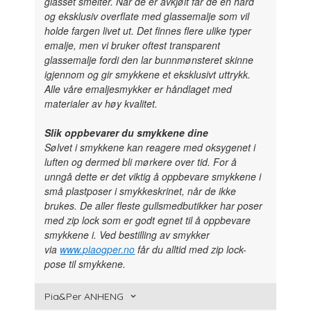
glasset smelter. Når de er avkjølt får de en hard
og eksklusiv overflate med glassemalje som vil
holde fargen livet ut. Det finnes flere ulike typer
emalje, men vi bruker oftest transparent
glassemalje fordi den lar bunnmønsteret skinne
igjennom og gir smykkene et eksklusivt uttrykk.
Alle våre emaljesmykker er håndlaget med
materialer av høy kvalitet.
Slik oppbevarer du smykkene dine
Sølvet i smykkene kan reagere med oksygenet i
luften og dermed bli mørkere over tid. For å
unngå dette er det viktig å oppbevare smykkene i
små plastposer i smykkeskrinet, når de ikke
brukes. De aller fleste gullsmedbutikker har poser
med zip lock som er godt egnet til å oppbevare
smykkene i. Ved bestilling av smykker
via
www.piaogper.no
får du alltid med zip lock-
pose til smykkene.
Pia&Per ANHENG