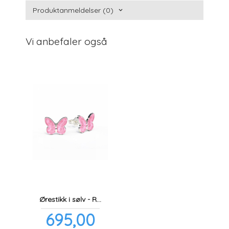
Produktanmeldelser (0)
Vi anbefaler også
Ørestikk i sølv - Rosa sommerfugler
Pris
695,00
inkl.
mva.