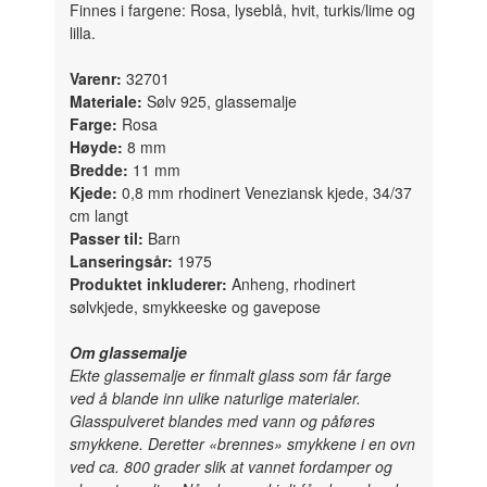
Finnes i fargene: Rosa, lyseblå, hvit, turkis/lime og
lilla.
Varenr:
32701
Materiale:
Sølv 925, glassemalje
Farge:
Rosa
Høyde:
8 mm
Bredde:
11 mm
Kjede:
0,8 mm rhodinert Veneziansk kjede, 34/37
cm langt
Passer til:
Barn
Lanseringsår:
1975
Produktet inkluderer:
Anheng, rhodinert
sølvkjede, smykkeeske og gavepose
Om glassemalje
Ekte glassemalje er finmalt glass som får farge
ved å blande inn ulike naturlige materialer.
Glasspulveret blandes med vann og påføres
smykkene. Deretter «brennes» smykkene i en ovn
ved ca. 800 grader slik at vannet fordamper og