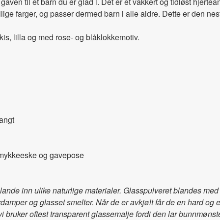
ven til et barn du er glad i. Det er et vakkert og tidløst hjerte
jellige farger, og passer dermed barn i alle aldre. Dette er den n
rkis, lilla og med rose- og blåklokkemotiv.
angt
 smykkeeske og gavepose
 blande inn ulike naturlige materialer. Glasspulveret blandes m
rdamper og glasset smelter. Når de er avkjølt får de en hard og
en vi bruker oftest transparent glassemalje fordi den lar bunnmøn