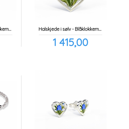
Halskjede i sølv - Blåklokkemotiv
Halskjede i sølv - Blåklokkemotiv, Fader vår
Pris
1 415,00
l.
inkl.
a.
mva.