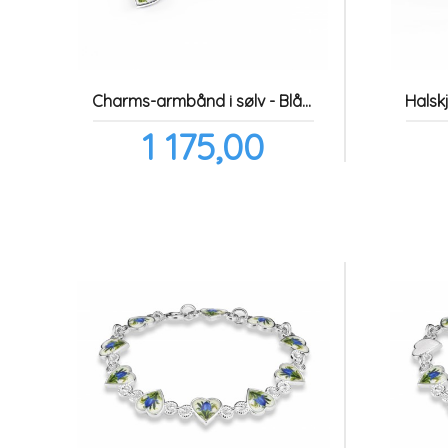
Charms-armbånd i sølv - Blåklokkemotiv
Pris
1 175,00
inkl.
mva.