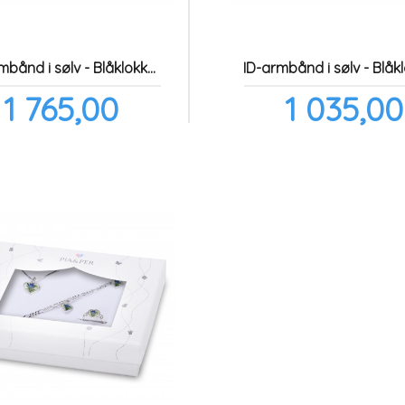
Helarmbånd i sølv - Blåklokkemotiv/hvite hjerter
Pris
Pris
1 765,00
1 035,00
inkl.
mva.