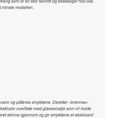
anheng som er en stor favoritt og bestselger hos oss.
est minste modellen.
ed vann og påføres smykkene. Deretter «brennes»
 eksklusiv overflate med glassemalje som vil holde
steret skinne igjennom og gir smykkene et eksklusivt