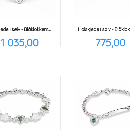
Halskjede i sølv - Blåklokkemotiv
Pris
Pris
1 035,00
775,00
inkl.
ink
mva.
mv