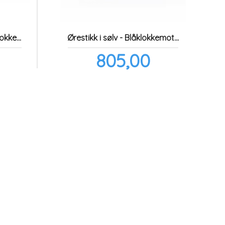
ID-armbånd i sølv - Blåklokkemotiv
Ørestikk i sølv - Blåklokkemotiv
Pris
805,00
inkl.
inkl.
mva.
mva.