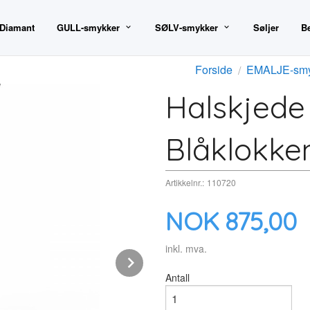
 Diamant
GULL-smykker
SØLV-smykker
Søljer
B
Forside
EMALJE-smy
Halskjede 
Blåklokke
Artikkelnr.:
110720
Pris
NOK
875,00
inkl. mva.
Next
Antall