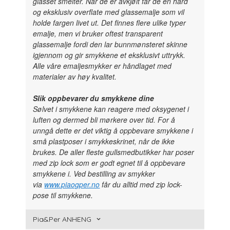
glasset smelter. Når de er avkjølt får de en hard
og eksklusiv overflate med glassemalje som vil
holde fargen livet ut. Det finnes flere ulike typer
emalje, men vi bruker oftest transparent
glassemalje fordi den lar bunnmønsteret skinne
igjennom og gir smykkene et eksklusivt uttrykk.
Alle våre emaljesmykker er håndlaget med
materialer av høy kvalitet.
Slik oppbevarer du smykkene dine
Sølvet i smykkene kan reagere med oksygenet i
luften og dermed bli mørkere over tid. For å
unngå dette er det viktig å oppbevare smykkene i
små plastposer i smykkeskrinet, når de ikke
brukes. De aller fleste gullsmedbutikker har poser
med zip lock som er godt egnet til å oppbevare
smykkene i. Ved bestilling av smykker
via
www.piaogper.no
får du alltid med zip lock-
pose til smykkene.
Pia&Per ANHENG