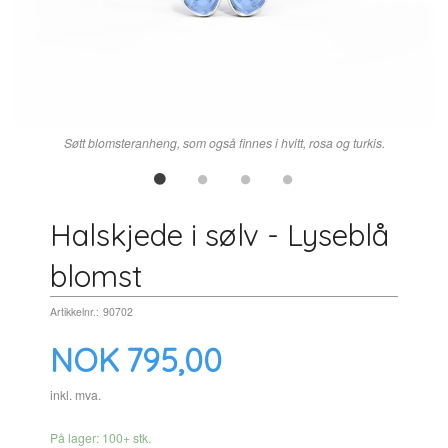
Søtt blomsteranheng, som også finnes i hvitt, rosa og turkis.
Halskjede i sølv - Lyseblå
blomst
Artikkelnr.:
90702
Pris
NOK
795,00
inkl. mva.
På lager: 100+ stk.