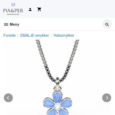
Gå
til
innholdet
Meny
Forside
EMALJE-smykker
Halssmykker
Prev
N