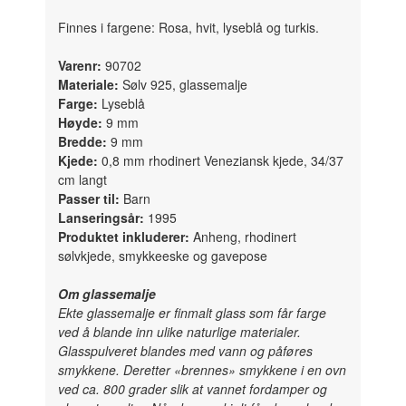
Finnes i fargene: Rosa, hvit, lyseblå og turkis.
Varenr:
90702
Materiale:
Sølv 925, glassemalje
Farge:
Lyseblå
Høyde:
9 mm
Bredde:
9 mm
Kjede:
0,8 mm rhodinert Veneziansk kjede, 34/37
cm langt
Passer til:
Barn
Lanseringsår:
1995
Produktet inkluderer:
Anheng, rhodinert
sølvkjede, smykkeeske og gavepose
Om glassemalje
Ekte glassemalje er finmalt glass som får farge
ved å blande inn ulike naturlige materialer.
Glasspulveret blandes med vann og påføres
smykkene. Deretter «brennes» smykkene i en ovn
ved ca. 800 grader slik at vannet fordamper og