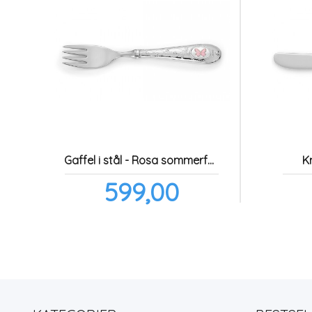
Gaffel i stål - Rosa sommerfugl
Kn
Pris
599,00
inkl.
mva.