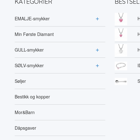
KATEGORIER
BESTSE
EMALJE-smykker
H
Min Første Diamant
H
GULL-smykker
H
SØLV-smykker
I
Søljer
S
Bestikk og kopper
Mor&Barn
Dåpsgaver