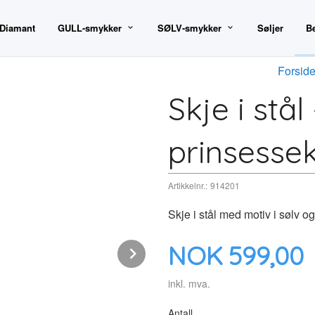
 Diamant
GULL-smykker
SØLV-smykker
Søljer
B
Forsid
Skje i stål
prinsesse
Artikkelnr.:
914201
Skje i stål med motiv i sølv o
Pris
NOK
599,00
Next
inkl. mva.
Antall