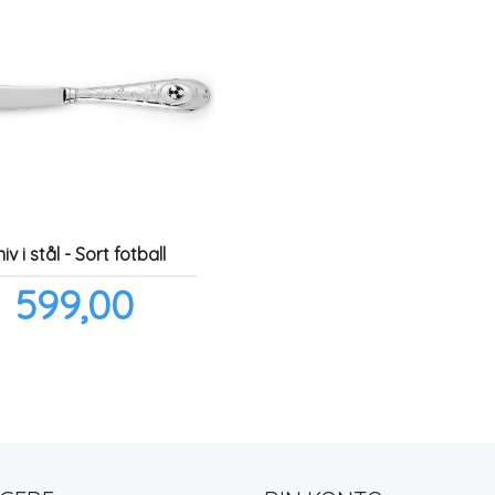
iv i stål - Sort fotball
Pris
599,00
inkl.
mva.