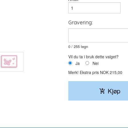
Felt for gravering på baksiden.
Gravering:
0
/ 255 tegn
Vil du ta i bruk dette valget?
Ja
Nei
Merk!
Ekstra pris NOK 215,00
Kjøp