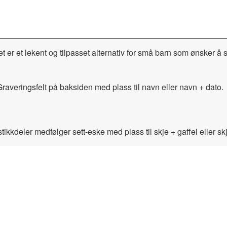
t er et lekent og tilpasset alternativ for små barn som ønsker å 
raveringsfelt på baksiden med plass til navn eller navn + dato.
kkdeler medfølger sett-eske med plass til skje + gaffel eller skj