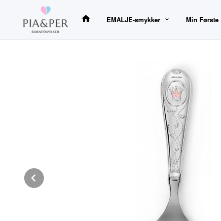
Gå
til
EMALJE-smykker
Min Første
innholdet
Prev