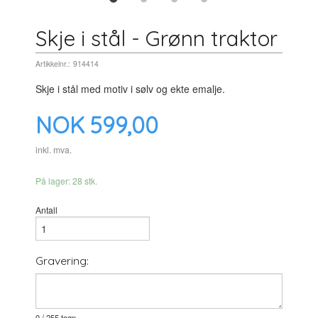
Skje i stål - Grønn traktor
Artikkelnr.:
914414
Skje i stål med motiv i sølv og ekte emalje.
Pris
NOK
599,00
inkl. mva.
På lager: 28 stk.
Antall
Gravering:
0
/ 255 tegn