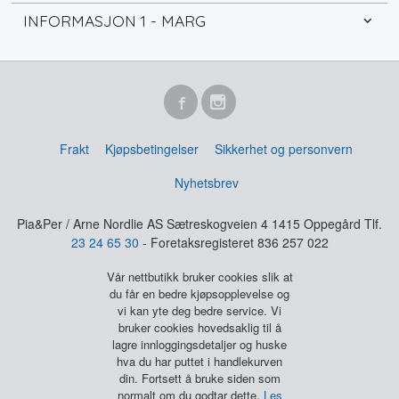
INFORMASJON 1 - MARG
Frakt
Kjøpsbetingelser
Sikkerhet og personvern
Nyhetsbrev
Pia&Per / Arne Nordlie AS Sætreskogveien 4 1415 Oppegård Tlf.
23 24 65 30
- Foretaksregisteret 836 257 022
Vår nettbutikk bruker cookies slik at
du får en bedre kjøpsopplevelse og
vi kan yte deg bedre service. Vi
bruker cookies hovedsaklig til å
lagre innloggingsdetaljer og huske
hva du har puttet i handlekurven
din. Fortsett å bruke siden som
normalt om du godtar dette.
Les