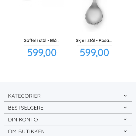
Gaffel i stål - Blå traktor
Skje i stål - Rosa hjerte
Pris
Pris
599,00
599,00
inkl.
inkl.
mva.
mva.
KATEGORIER
BESTSELGERE
DIN KONTO
OM BUTIKKEN