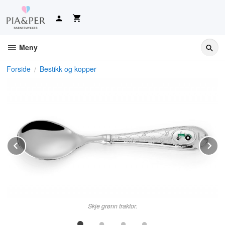
Gå
til
innholdet
Meny
Forside
Bestikk og kopper
Prev
N
Skje grønn traktor.