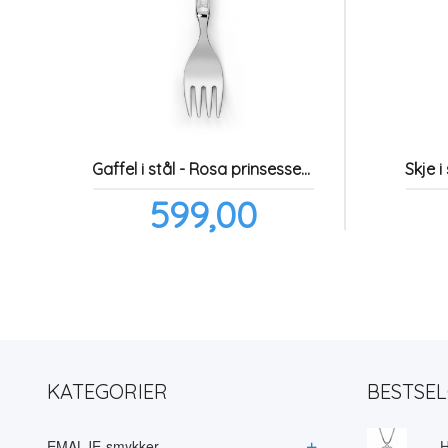
Gaffel i stål - Rosa prinsessekrone
Pris
599,00
inkl.
mva.
KATEGORIER
BESTSE
EMALJE-smykker
H