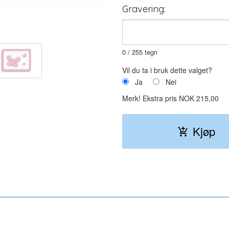
Gravering:
Felt for gravering på baksiden.
0
/ 255 tegn
Vil du ta i bruk dette valget?
Ja
Nei
Merk!
Ekstra pris NOK 215,00
Kjøp