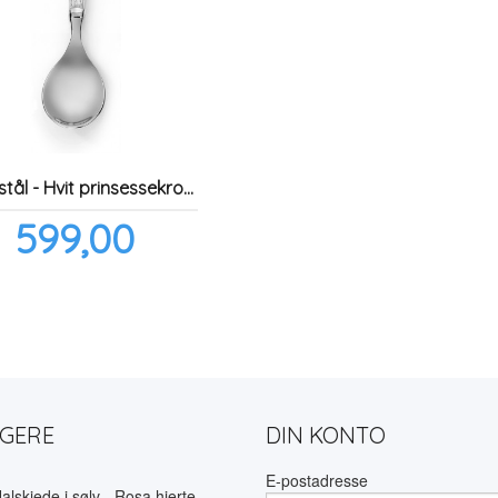
Skje i stål - Hvit prinsessekrone
Pris
599,00
inkl.
mva.
LGERE
DIN KONTO
E-postadresse
alskjede i sølv - Rosa hjerte