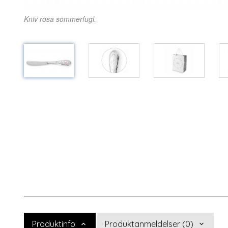
Kniv rosa sommerfugl.
Produktinfo
Produktanmeldelser (0)