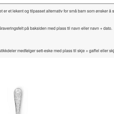
t er et lekent og tilpasset alternativ for små barn som ønsker å 
raveringsfelt på baksiden med plass til navn eller navn + dato.
kkdeler medfølger sett-eske med plass til skje + gaffel eller skj