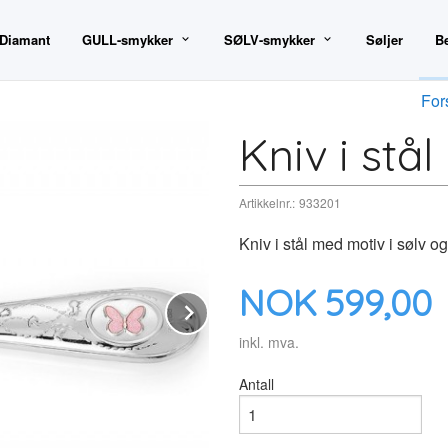
 Diamant
GULL-smykker
SØLV-smykker
Søljer
B
For
Kniv i stå
Artikkelnr.:
933201
Kniv i stål med motiv i sølv o
Pris
NOK
599,00
Next
inkl. mva.
Antall