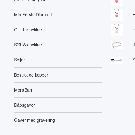
Min Første Diamant
H
GULL-smykker
H
SØLV-smykker
I
Søljer
S
Bestikk og kopper
Mor&Barn
Dåpsgaver
Gaver med gravering