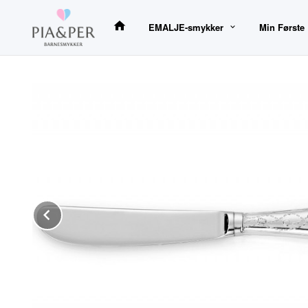
Gå
til
EMALJE-smykker
Min Første
innholdet
Prev