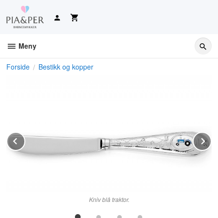
Gå
til
innholdet
Meny
Forside
Bestikk og kopper
Prev
N
Kniv blå traktor.