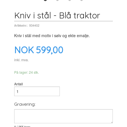
Kniv i stål - Blå traktor
Artikkelnr.:
934402
Kniv i stål med motiv i sølv og ekte emalje.
Pris
NOK
599,00
inkl. mva.
På lager: 24 stk.
Antall
Gravering:
0
/ 255 tegn