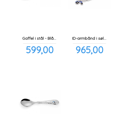
Gaffel i stål - Blå traktor
ID-armbånd i sølv - Blå traktor
Pris
Pris
599,00
965,00
inkl.
inkl.
mva.
mva.