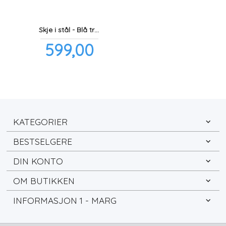
Skje i stål - Blå traktor
Pris
599,00
inkl.
mva.
KATEGORIER
BESTSELGERE
DIN KONTO
OM BUTIKKEN
INFORMASJON 1 - MARG